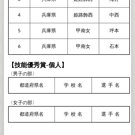
4
兵庫県
姫路飾西
中西
5
兵庫県
甲南女
坪本
6
兵庫県
甲南女
石本
【技能優秀賞-個人】
〈男子の部〉
都道府県名
学校
名
選手
名
〈女子の部〉
都道府県名
学校
名
選手
名