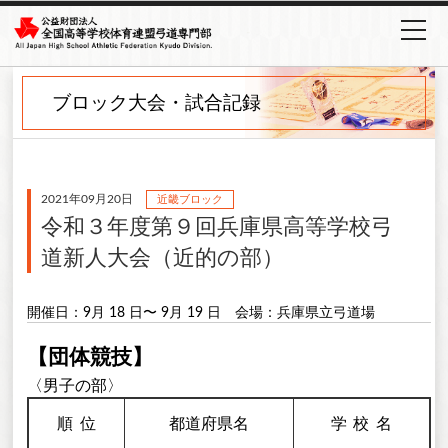
ブロック大会・試合記録
2021年09月20日
近畿ブロック
令和３年度第９回兵庫県高等学校弓
道新人大会（近的の部）
開催日：9月 18 日〜 9月 19 日
会場：兵庫県立弓道場
【団体競技】
〈男子の部〉
順
位
都道府県名
学校
名