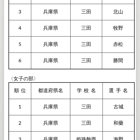
3
兵庫県
三田
北山
4
兵庫県
三田
牧野
5
兵庫県
三田
赤松
6
兵庫県
三田
勝間
〈女子の部〉
順
位
都道府県名
学校
名
選手
名
1
兵庫県
三田
古城
2
兵庫県
三田
和藥
3
兵庫県
姫路飾西
海野