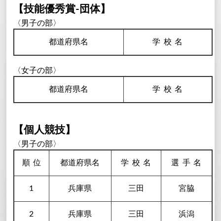
【技能優秀賞-団体】
〈男子の部〉
都道府県名
学校
名
〈女子の部〉
都道府県名
学校
名
【個人競技】
〈男子の部〉
順
位
都道府県名
学校
名
選手
名
1
兵庫県
三田
宮脇
2
兵庫県
三田
浜潟