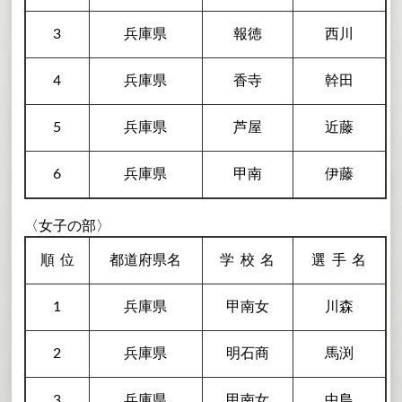
3
兵庫県
報徳
西川
4
兵庫県
香寺
幹田
5
兵庫県
芦屋
近藤
6
兵庫県
甲南
伊藤
〈女子の部〉
順
位
都道府県名
学校
名
選手
名
1
兵庫県
甲南女
川森
2
兵庫県
明石商
馬渕
3
兵庫県
甲南女
中島