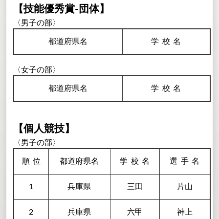
【技能優秀賞-団体】
〈男子の部〉
都道府県名
学校
名
〈女子の部〉
都道府県名
学校
名
【個人競技】
〈男子の部〉
順
位
都道府県名
学校
名
選手
名
1
兵庫県
三田
片山
2
兵庫県
六甲
神上