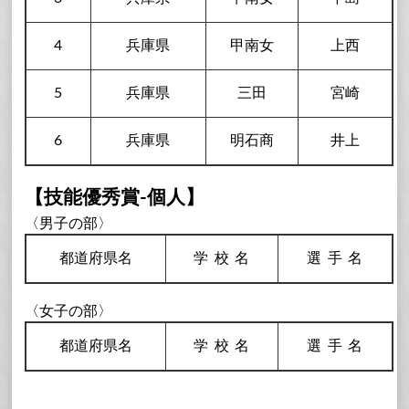
4
兵庫県
甲南女
上西
5
兵庫県
三田
宮崎
6
兵庫県
明石商
井上
【技能優秀賞-個人】
〈男子の部〉
都道府県名
学校
名
選手
名
〈女子の部〉
都道府県名
学校
名
選手
名