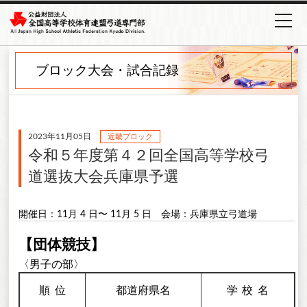
ブロック大会・試合記録
2023年11月05日
近畿ブロック
令和５年度第４２回全国高等学校弓
道選抜大会兵庫県予選
開催日：11月 4 日〜 11月 5 日
会場：兵庫県立弓道場
【団体競技】
〈男子の部〉
順
位
都道府県名
学校
名