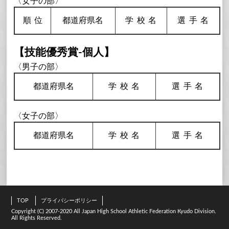
〈女子の部〉
順
位
都道府県名
学校
名
選手
名
【技能優秀賞-個人】
〈男子の部〉
都道府県名
学校
名
選手
名
〈女子の部〉
都道府県名
学校
名
選手
名
TOP
プライバシーポリシー
Copyright (C) 2007-2020 All Japan High School Athletic Federation Kyudo Division.
All Rights Reserved.