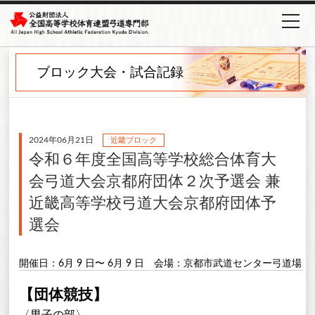
ブロック大会・試合記録
2024年06月21日
近畿ブロック
令和６年度全国高等学校総合体育大
会弓道大会京都府団体２次予選会 兼
近畿高等学校弓道大会京都府団体予
選会
開催日：6月 9 日〜 6月 9 日
会場：京都市武道センター弓道場
【団体競技】