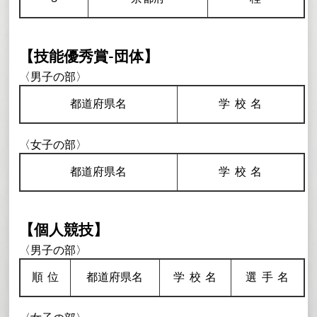
【技能優秀賞-団体】
〈男子の部〉
都道府県名
学校
名
〈女子の部〉
都道府県名
学校
名
【個人競技】
〈男子の部〉
順
位
都道府県名
学校
名
選手
名