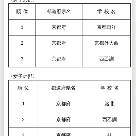
〈男子の部〉
順
位
都道府県名
学校
名
1
京都府
京都両洋
2
京都府
京都外大西
3
京都府
西乙訓
〈女子の部〉
順
位
都道府県名
学校
名
1
京都府
洛北
2
京都府
西乙訓
3
京都府
桂