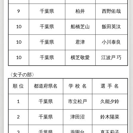
9
千葉県
柏井
西野佑哉
10
千葉県
船橋芝山
飯田英汰
10
千葉県
君津
小川泰良
10
千葉県
横芝敬愛
江波戸 巧
〈女子の部〉
順
位
都道府県名
学校
名
選手
名
1
千葉県
市立松戸
久能夕鈴
2
千葉県
津田沼
鈴木陽菜
3
千葉県
薬園台
真玉莉子