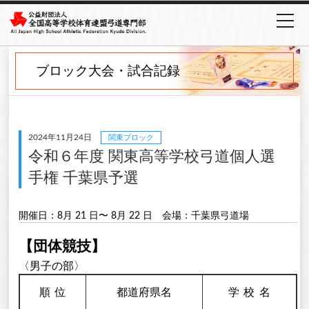
ブロック大会・試合記録
2024年11月24日
関東ブロック
令和６年度 関東高等学校弓道個人選
手権 千葉県予選
開催日：8月 21 日〜 8月 22 日
会場：千葉県弓道場
【団体競技】
〈男子の部〉
順
位
都道府県名
学校
名