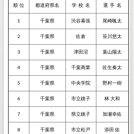
順
位
都道府県名
学校
名
選手
名
1
千葉県
渋谷幕張
尾崎颯太
2
千葉県
佐倉
笹川悠太
3
千葉県
津田沼
葉山陽太
4
千葉県
千葉商業
佐生奏太
5
千葉県
中央学院
野村一樹
6
千葉県
市立銚子
林 大和
7
千葉県
県立銚子
加瀬幸佑
8
千葉県
市立松戸
添田 佑