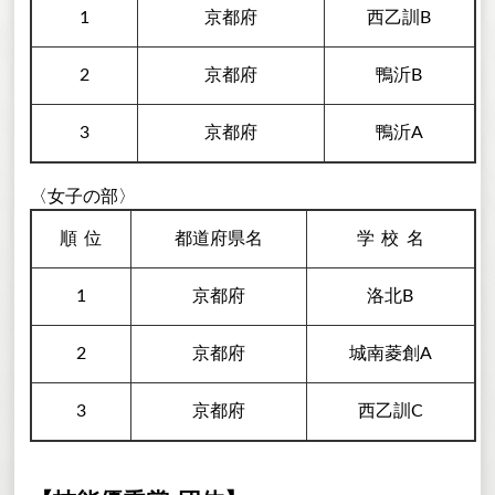
1
京都府
西乙訓B
2
京都府
鴨沂B
3
京都府
鴨沂A
〈女子の部〉
順
位
都道府県名
学校
名
1
京都府
洛北B
2
京都府
城南菱創A
3
京都府
西乙訓C