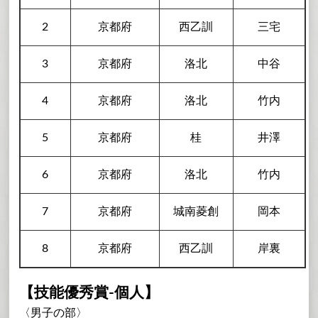
2
京都府
西乙訓
三宅
3
京都府
洛北
中谷
4
京都府
洛北
竹内
5
京都府
桂
井澤
6
京都府
洛北
竹内
7
京都府
城南菱創
岡本
8
京都府
西乙訓
岸裏
【技能優秀賞-個人】
〈男子の部〉