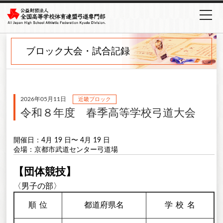
ブロック大会・試合記録
2026年05月11日
近畿ブロック
令和８年度 春季高等学校弓道大会
開催日：4月 19 日〜 4月 19 日
会場：京都市武道センター弓道場
【団体競技】
〈男子の部〉
順
位
都道府県名
学校
名