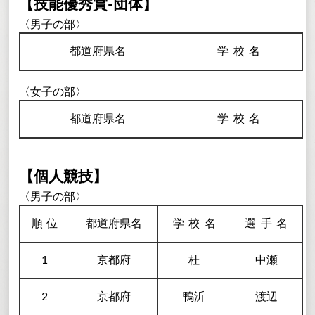
【技能優秀賞-団体】
〈男子の部〉
都道府県名
学校
名
〈女子の部〉
都道府県名
学校
名
【個人競技】
〈男子の部〉
順
位
都道府県名
学校
名
選手
名
1
京都府
桂
中瀬
2
京都府
鴨沂
渡辺