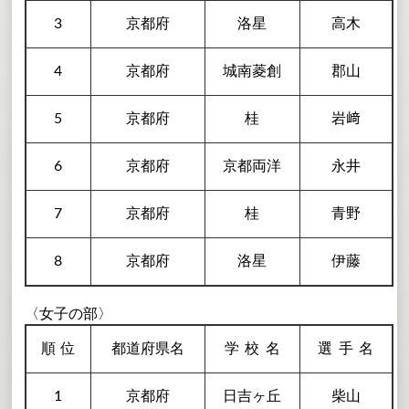
3
京都府
洛星
高木
4
京都府
城南菱創
郡山
5
京都府
桂
岩﨑
6
京都府
京都両洋
永井
7
京都府
桂
青野
8
京都府
洛星
伊藤
〈女子の部〉
順
位
都道府県名
学校
名
選手
名
1
京都府
日吉ヶ丘
柴山