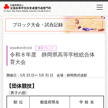
ブロック大会・試合記録
2026年05月31日
東海ブロック
令和８年度 静岡県高等学校総合体
育大会
開催日：5月 23 日〜 5月 31 日
会場：静岡県武道館
【団体競技】
〈男子の部〉
順
位
都道府県名
学校
名