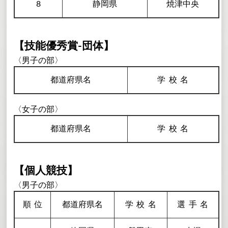
8
静岡県
焼津中央
【技能優秀賞-団体】
〈男子の部〉
都道府県名
学校
名
〈女子の部〉
都道府県名
学校
名
【個人競技】
〈男子の部〉
順
位
都道府県名
学校
名
選手
名