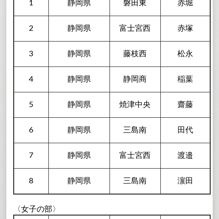
1
静岡県
磐田東
赤堀
2
静岡県
富士宮西
赤塚
3
静岡県
藤枝西
松永
4
静岡県
静岡商
稲葉
5
静岡県
焼津中央
齋藤
6
静岡県
三島南
田代
7
静岡県
富士宮西
渡邉
8
静岡県
三島南
濵田
〈女子の部〉