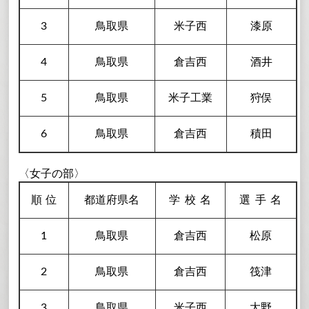
3
鳥取県
米子西
漆原
4
鳥取県
倉吉西
酒井
5
鳥取県
米子工業
狩俣
6
鳥取県
倉吉西
積田
〈女子の部〉
順
位
都道府県名
学校
名
選手
名
1
鳥取県
倉吉西
松原
2
鳥取県
倉吉西
筏津
3
鳥取県
米子西
大野