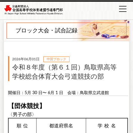
ブロック大会・試合記録
2026年06月01日
中国ブロック
令和８年度（第６１回）鳥取県高等
学校総合体育大会弓道競技の部
開催日：5月 30 日〜 6月 1 日
会場：鳥取県立武道館
【団体競技】
〈男子の部〉
順
位
都道府県名
学校
名