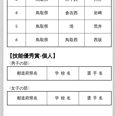
4
鳥取県
倉吉西
岩﨑
5
鳥取県
境
荒井
6
鳥取県
鳥取西
西坂
【技能優秀賞-個人】
〈男子の部〉
都道府県名
学校
名
選手
名
〈女子の部〉
都道府県名
学校
名
選手
名