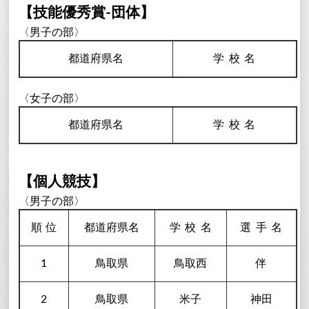
【技能優秀賞-団体】
〈男子の部〉
都道府県名
学校
名
〈女子の部〉
都道府県名
学校
名
【個人競技】
〈男子の部〉
順
位
都道府県名
学校
名
選手
名
1
鳥取県
鳥取西
伴
2
鳥取県
米子
神田