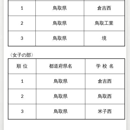
1
鳥取県
倉吉西
2
鳥取県
鳥取工業
3
鳥取県
境
〈女子の部〉
順
位
都道府県名
学校
名
1
鳥取県
倉吉西
2
鳥取県
鳥取西
3
鳥取県
米子西