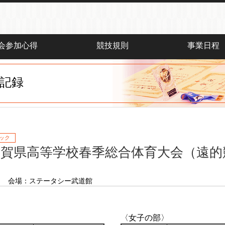
会参加心得
競技規則
事業日程
記録
ック
滋賀県高等学校春季総合体育大会（遠的
日
会場：ステータシー武道館
〈女子の部〉