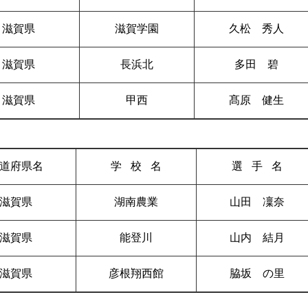
滋賀県
滋賀学園
久松 秀人
滋賀県
長浜北
多田 碧
滋賀県
甲西
髙原 健生
道府県名
学校
名
選手
名
滋賀県
湖南農業
山田 凜奈
滋賀県
能登川
山内 結月
滋賀県
彦根翔西館
脇坂 の里