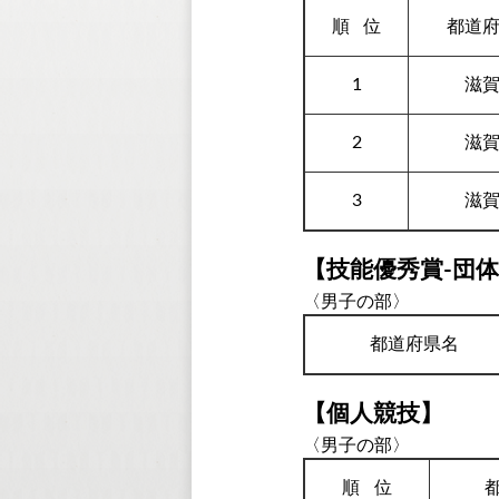
順
位
都道
1
滋
2
滋
3
滋
【技能優秀賞-団
〈男子の部〉
都道府県名
【個人競技】
〈男子の部〉
順
位