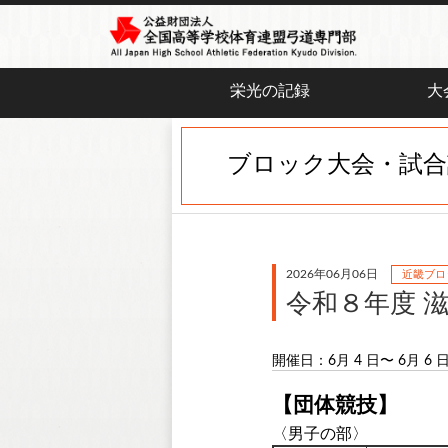
栄光の記録
大
ブロック大会・試合
2026年06月06日
近畿ブロ
令和８年度 
開催日：6月 4 日〜 6月 6 
【団体競技】
〈男子の部〉