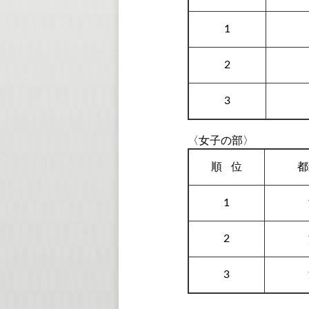
1
2
3
〈女子の部〉
順
位
都
1
2
3