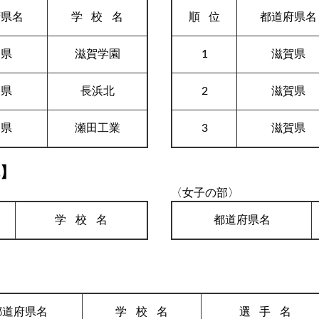
府県名
学校
名
順
位
都道府県名
賀県
滋賀学園
1
滋賀県
賀県
長浜北
2
滋賀県
賀県
瀬田工業
3
滋賀県
体】
〈女子の部〉
学校
名
都道府県名
都道府県名
学校
名
選手
名