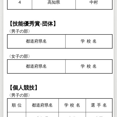
4
高知県
中村
【技能優秀賞-団体】
〈男子の部〉
都道府県名
学校
名
〈女子の部〉
都道府県名
学校
名
【個人競技】
〈男子の部〉
順
位
都道府県名
学校
名
選手
名