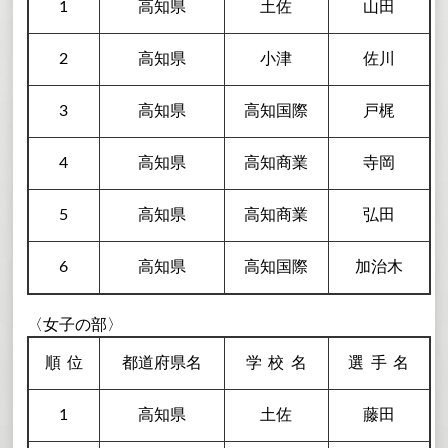
1
高知県
土佐
山田
2
高知県
小津
佐川
3
高知県
高知国際
戸梶
4
高知県
高知商業
寺岡
5
高知県
高知商業
弘田
6
高知県
高知国際
加治木
〈女子の部〉
順
位
都道府県名
学校
名
選手
名
1
高知県
土佐
藤田