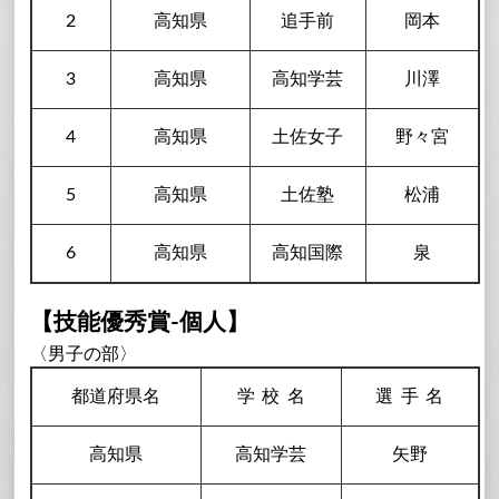
2
高知県
追手前
岡本
3
高知県
高知学芸
川澤
4
高知県
土佐女子
野々宮
5
高知県
土佐塾
松浦
6
高知県
高知国際
泉
【技能優秀賞-個人】
〈男子の部〉
都道府県名
学校
名
選手
名
高知県
高知学芸
矢野