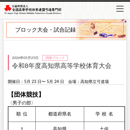
ブロック大会・試合記録
2026年05月25日
四国ブロック
令和8年度高知県高等学校体育大会
開催日：5月 23 日〜 5月 24 日
会場：高知県立弓道場
【団体競技】
〈男子の部〉
順
位
都道府県名
学校
名
1
高知県
土佐