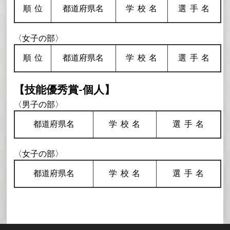
順
位
都道府県名
学校
名
選手
名
〈女子の部〉
順
位
都道府県名
学校
名
選手
名
【技能優秀賞-個人】
〈男子の部〉
都道府県名
学校
名
選手
名
〈女子の部〉
都道府県名
学校
名
選手
名