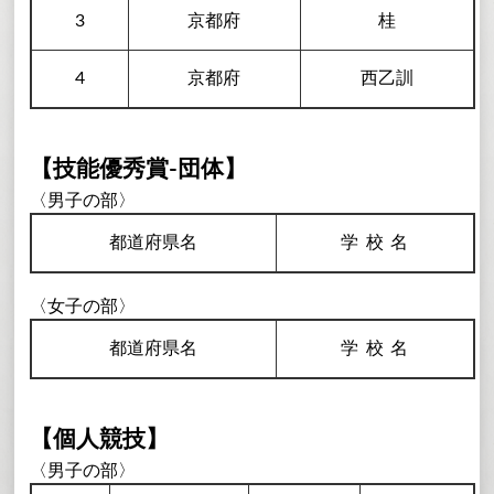
3
京都府
桂
4
京都府
西乙訓
【技能優秀賞-団体】
〈男子の部〉
都道府県名
学校
名
〈女子の部〉
都道府県名
学校
名
【個人競技】
〈男子の部〉