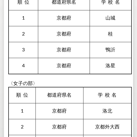
順
位
都道府県名
学校
名
1
京都府
山城
2
京都府
桂
3
京都府
鴨沂
4
京都府
洛星
〈女子の部〉
順
位
都道府県名
学校
名
1
京都府
洛北
2
京都府
京都外大西