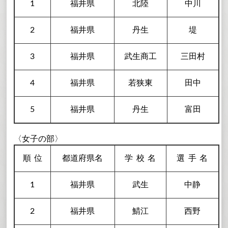
1
福井県
北陸
中川
2
福井県
丹生
堤
3
福井県
武生商工
三田村
4
福井県
若狭東
田中
5
福井県
丹生
富田
〈女子の部〉
順
位
都道府県名
学校
名
選手
名
1
福井県
武生
中静
2
福井県
鯖江
西野