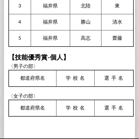
3
福井県
北陸
東
4
福井県
勝山
清水
5
福井県
高志
齋藤
【技能優秀賞-個人】
〈男子の部〉
都道府県名
学校
名
選手
名
〈女子の部〉
都道府県名
学校
名
選手
名