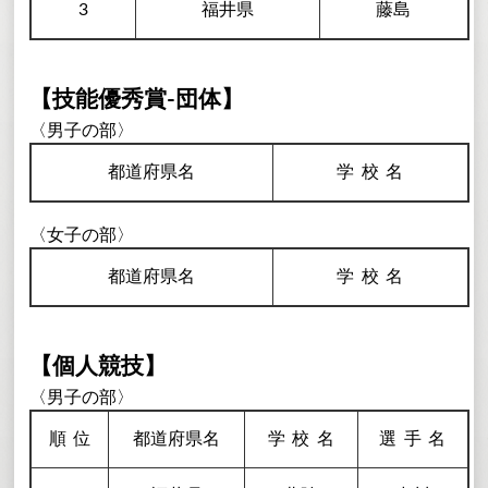
3
福井県
藤島
【技能優秀賞-団体】
〈男子の部〉
都道府県名
学校
名
〈女子の部〉
都道府県名
学校
名
【個人競技】
〈男子の部〉
順
位
都道府県名
学校
名
選手
名