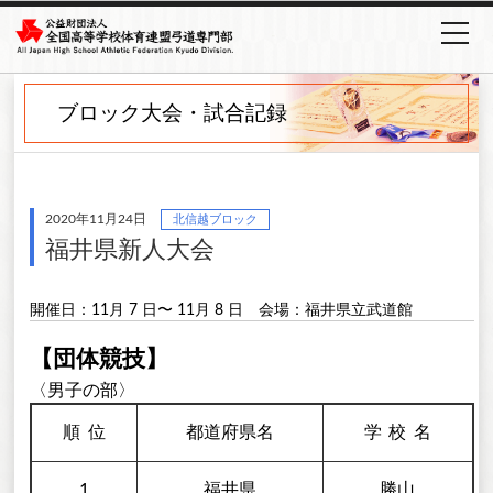
ブロック大会・試合記録
2020年11月24日
北信越ブロック
福井県新人大会
開催日：11月 7 日〜 11月 8 日
会場：福井県立武道館
【団体競技】
〈男子の部〉
順
位
都道府県名
学校
名
1
福井県
勝山