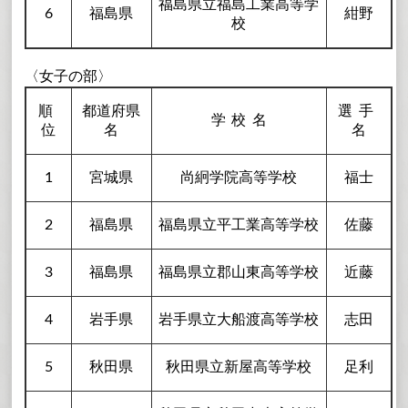
福島県立福島工業高等学
6
福島県
紺野
校
〈女子の部〉
順
都道府県
選手
学校
名
位
名
名
1
宮城県
尚絅学院高等学校
福士
2
福島県
福島県立平工業高等学校
佐藤
3
福島県
福島県立郡山東高等学校
近藤
4
岩手県
岩手県立大船渡高等学校
志田
5
秋田県
秋田県立新屋高等学校
足利