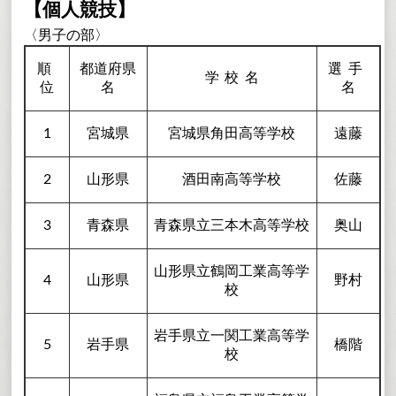
【個人競技】
〈男子の部〉
順
都道府県
選手
学校
名
位
名
名
1
宮城県
宮城県角田高等学校
遠藤
2
山形県
酒田南高等学校
佐藤
3
青森県
青森県立三本木高等学校
奥山
山形県立鶴岡工業高等学
4
山形県
野村
校
岩手県立一関工業高等学
5
岩手県
橋階
校