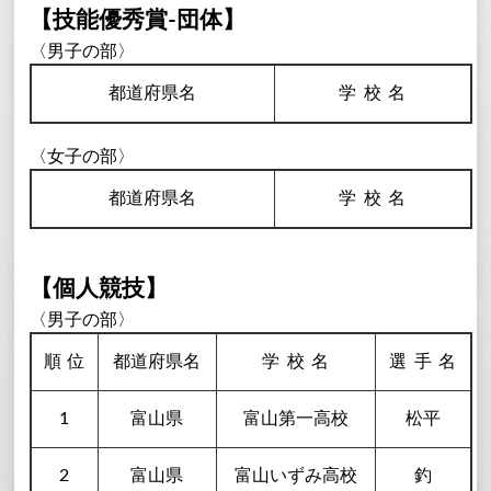
【技能優秀賞-団体】
〈男子の部〉
都道府県名
学校
名
〈女子の部〉
都道府県名
学校
名
【個人競技】
〈男子の部〉
順
位
都道府県名
学校
名
選手
名
1
富山県
富山第一高校
松平
2
富山県
富山いずみ高校
釣