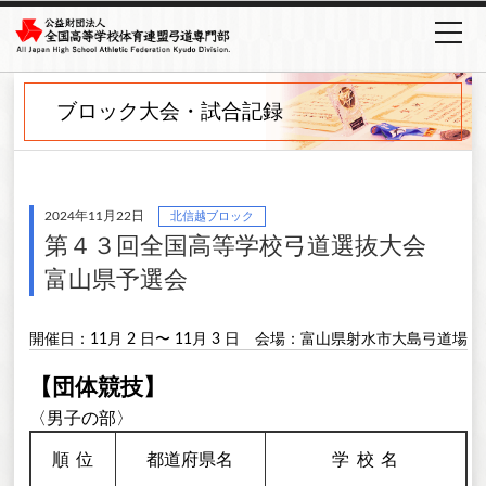
ブロック大会・試合記録
2024年11月22日
北信越ブロック
第４３回全国高等学校弓道選抜大会
富山県予選会
開催日：11月 2 日〜 11月 3 日
会場：富山県射水市大島弓道場
【団体競技】
〈男子の部〉
順
位
都道府県名
学校
名