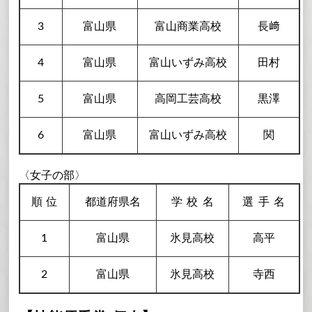
3
富山県
富山商業高校
長﨑
4
富山県
富山いずみ高校
田村
5
富山県
高岡工芸高校
黒澤
6
富山県
富山いずみ高校
関
〈女子の部〉
順
位
都道府県名
学校
名
選手
名
1
富山県
氷見高校
高平
2
富山県
氷見高校
寺西