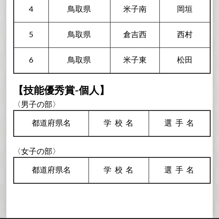
4
鳥取県
米子南
岡垣
5
鳥取県
倉吉西
西村
6
鳥取県
米子東
松田
【技能優秀賞-個人】
〈男子の部〉
都道府県名
学校
名
選手
名
〈女子の部〉
都道府県名
学校
名
選手
名