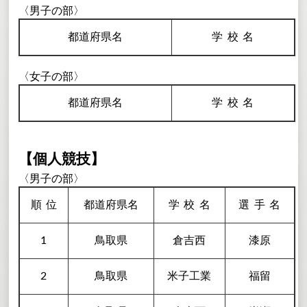
〈男子の部〉
都道府県名
学校
名
〈女子の部〉
都道府県名
学校
名
【個人競技】
〈男子の部〉
順
位
都道府県名
学校
名
選手
名
1
鳥取県
倉吉西
漆原
2
鳥取県
米子工業
福留