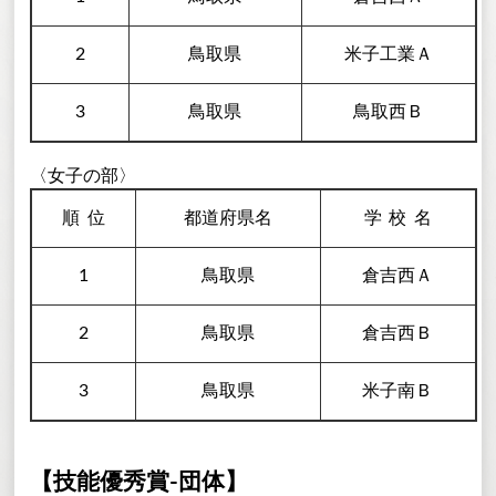
2
鳥取県
米子工業Ａ
3
鳥取県
鳥取西Ｂ
〈女子の部〉
順
位
都道府県名
学校
名
1
鳥取県
倉吉西Ａ
2
鳥取県
倉吉西Ｂ
3
鳥取県
米子南Ｂ
【技能優秀賞-団体】