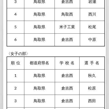
3
鳥取県
倉吉西
岩瀬
4
鳥取県
鳥取西
西川
5
鳥取県
米子工業
松尾
6
鳥取県
倉吉西
中原
〈女子の部〉
順
位
都道府県名
学校
名
選手
名
1
鳥取県
倉吉西
秋久
2
鳥取県
倉吉西
松原
3
鳥取県
倉吉西
西田