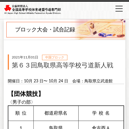
ブロック大会・試合記録
2021年11月01日
中国ブロック
第６３回鳥取県高等学校弓道新人戦
開催日：10月 23 日〜 10月 24 日
会場：鳥取県立武道館
【団体競技】
〈男子の部〉
順
位
都道府県名
学校
名
1
鳥取県
倉吉西Ａ