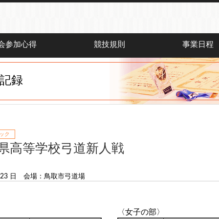
会参加心得
競技規則
事業日程
記録
ック
県高等学校弓道新人戦
23 日
会場：鳥取市弓道場
〈女子の部〉