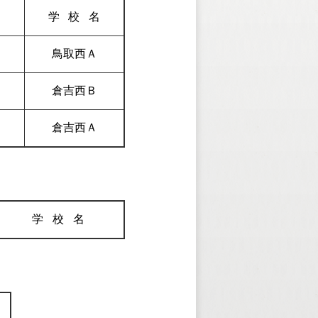
名
学校
名
鳥取西Ａ
倉吉西Ｂ
倉吉西Ａ
学校
名