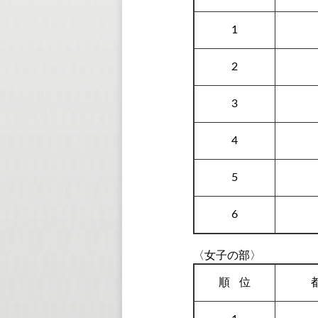
1
2
3
4
5
6
〈女子の部〉
順
位