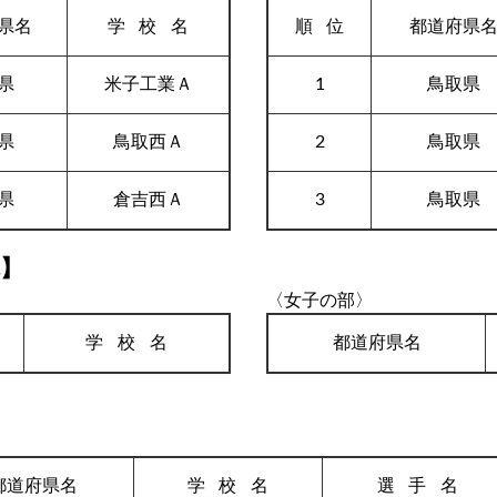
県名
学校
名
順
位
都道府県
県
米子工業Ａ
1
鳥取県
県
鳥取西Ａ
2
鳥取県
県
倉吉西Ａ
3
鳥取県
体】
〈女子の部〉
学校
名
都道府県名
都道府県名
学校
名
選手
名