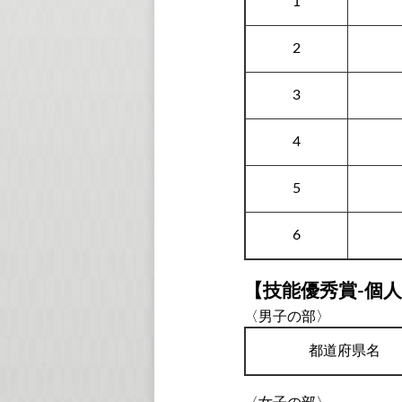
1
2
3
4
5
6
【技能優秀賞-個
〈男子の部〉
都道府県名