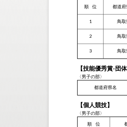
順
位
都道府
1
鳥取
2
鳥取
3
鳥取
【技能優秀賞-団
〈男子の部〉
都道府県名
【個人競技】
〈男子の部〉
順
位