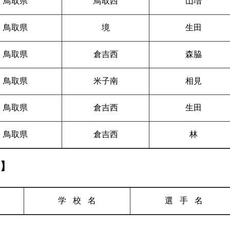
鳥取県
鳥取西
山増
鳥取県
境
生田
鳥取県
倉吉西
森脇
鳥取県
米子南
相見
鳥取県
倉吉西
生田
鳥取県
倉吉西
林
人】
学校
名
選手
名