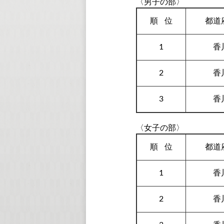
〈男子の部〉
順
位
都道
1
香
2
香
3
香
〈女子の部〉
順
位
都道
1
香
2
香