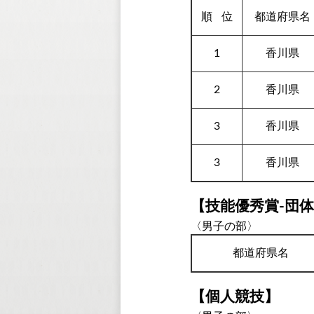
順
位
都道府県名
1
香川県
2
香川県
3
香川県
3
香川県
【技能優秀賞-団
〈男子の部〉
都道府県名
【個人競技】