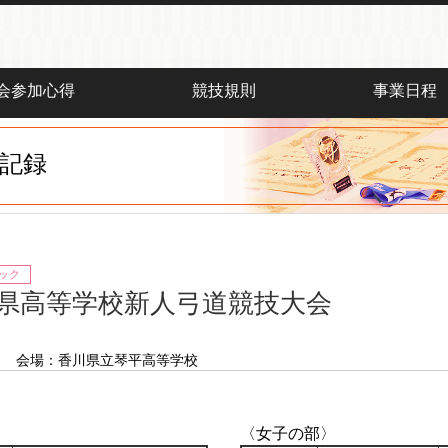
会参加心得
競技規則
事業日程
記録
ック
県高等学校新人弓道競技大会
日
会場：香川県立琴平高等学校
〈女子の部〉