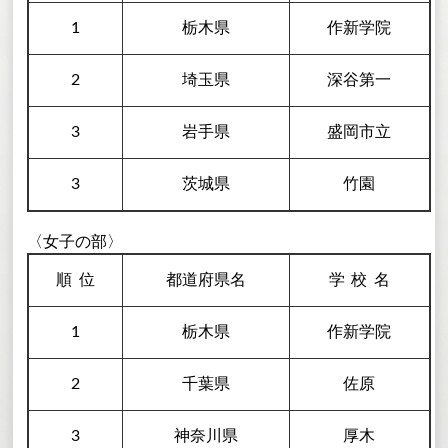
1
栃木県
作新学院
2
埼玉県
深谷第一
3
岩手県
盛岡市立
3
茨城県
竹園
〈女子の部〉
順
位
都道府県名
学校
名
1
栃木県
作新学院
2
千葉県
佐原
3
神奈川県
厚木