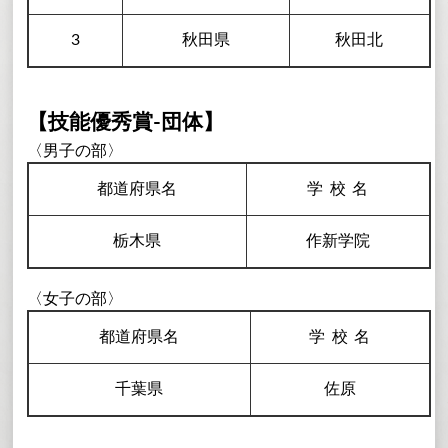
3
秋田県
秋田北
【技能優秀賞-団体】
〈男子の部〉
都道府県名
学校
名
栃木県
作新学院
〈女子の部〉
都道府県名
学校
名
千葉県
佐原