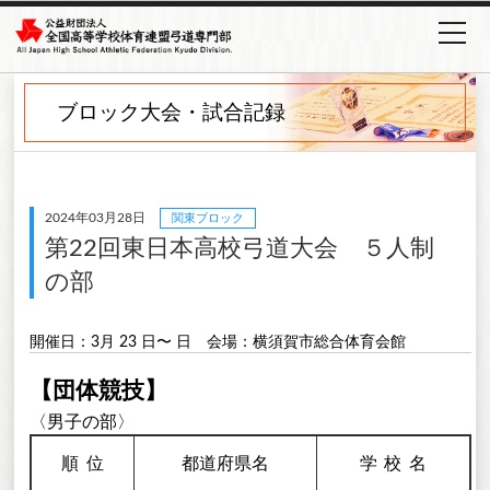
ブロック大会・試合記録
2024年03月28日
関東ブロック
第22回東日本高校弓道大会 ５人制
の部
開催日：3月 23 日〜 日
会場：横須賀市総合体育会館
【団体競技】
〈男子の部〉
順
位
都道府県名
学校
名