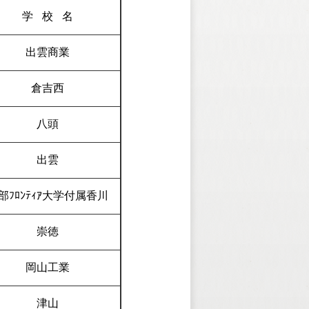
学校
名
出雲商業
倉吉西
八頭
出雲
部ﾌﾛﾝﾃｨｱ大学付属香川
崇徳
岡山工業
津山