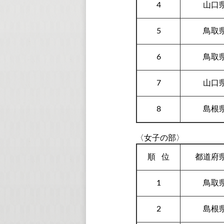
4
山口
5
鳥取
6
鳥取
7
山口
8
島根
〈女子の部〉
順
位
都道府
1
鳥取
2
島根