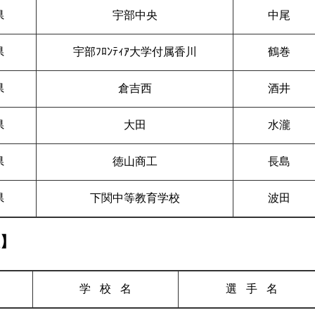
県
宇部中央
中尾
県
宇部ﾌﾛﾝﾃｨｱ大学付属香川
鶴巻
県
倉吉西
酒井
県
大田
水瀧
県
徳山商工
長島
県
下関中等教育学校
波田
人】
学校
名
選手
名