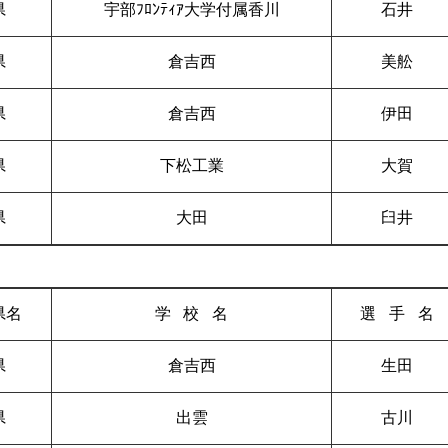
県
宇部ﾌﾛﾝﾃｨｱ大学付属香川
石井
県
倉吉西
美舩
県
倉吉西
伊田
県
下松工業
大賀
県
大田
臼井
県名
学校
名
選手
名
県
倉吉西
生田
県
出雲
古川