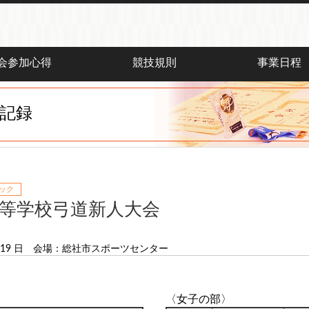
会参加心得
競技規則
事業日程
記録
ック
高等学校弓道新人大会
19 日
会場：総社市スポーツセンター
〈女子の部〉