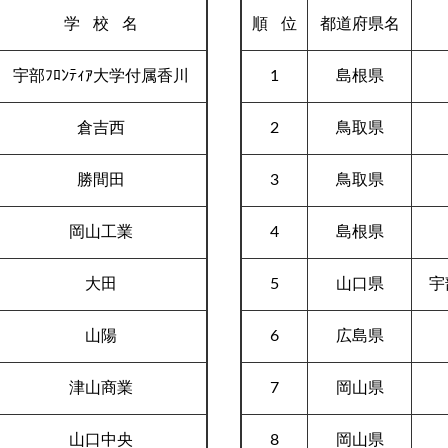
学校
名
順
位
都道府県名
宇部ﾌﾛﾝﾃｨｱ大学付属香川
1
島根県
倉吉西
2
鳥取県
勝間田
3
鳥取県
岡山工業
4
島根県
大田
5
山口県
宇
山陽
6
広島県
津山商業
7
岡山県
山口中央
8
岡山県