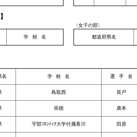
体】
〈女子の部〉
学校
名
都道府県名
県名
学校
名
選手
名
県
鳥取西
長戸
県
崇徳
唐本
県
宇部ﾌﾛﾝﾃｨｱ大学付属香川
田原