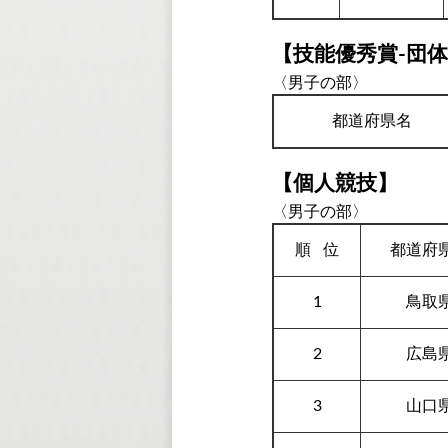
【技能優秀賞-団
〈男子の部〉
都道府県名
【個人競技】
〈男子の部〉
順
位
都道府
1
鳥取
2
広島
3
山口