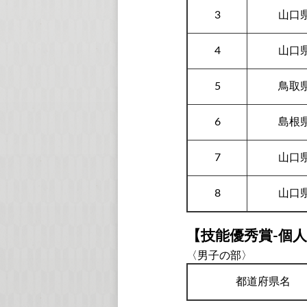
3
山口
4
山口
5
鳥取
6
島根
7
山口
8
山口
【技能優秀賞-個
〈男子の部〉
都道府県名