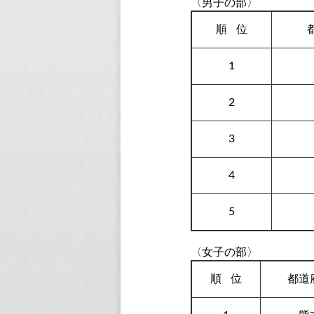
〈男子の部〉
順
位
1
2
3
4
5
〈女子の部〉
順
位
都道