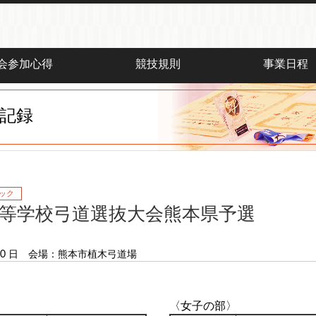
会参加心得
競技規則
事業日程
記録
ック
高等学校弓道選抜大会熊本県予選
0 日
会場：熊本市植木弓道場
〈女子の部〉