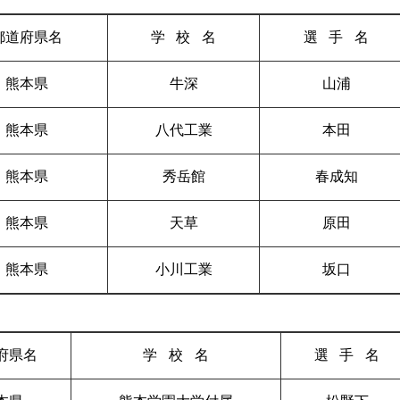
都道府県名
学校
名
選手
名
熊本県
牛深
山浦
熊本県
八代工業
本田
熊本県
秀岳館
春成知
熊本県
天草
原田
熊本県
小川工業
坂口
府県名
学校
名
選手
名