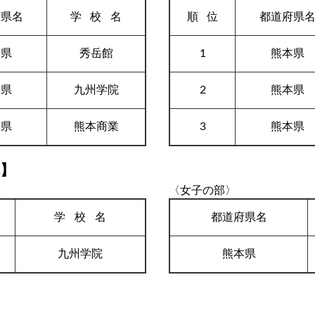
府県名
学校
名
順
位
都道府県
本県
秀岳館
1
熊本県
本県
九州学院
2
熊本県
本県
熊本商業
3
熊本県
体】
〈女子の部〉
学校
名
都道府県名
九州学院
熊本県