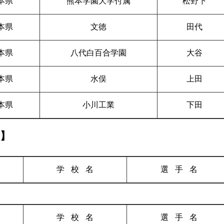
本県
熊本学園大学付属
松野下
本県
文徳
田代
本県
八代白百合学園
大谷
本県
水俣
上田
本県
小川工業
下田
人】
学校
名
選手
名
学校
名
選手
名