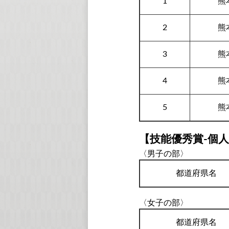
1
熊
2
熊
3
熊
4
熊
5
熊
【技能優秀賞-個
〈男子の部〉
都道府県名
〈女子の部〉
都道府県名