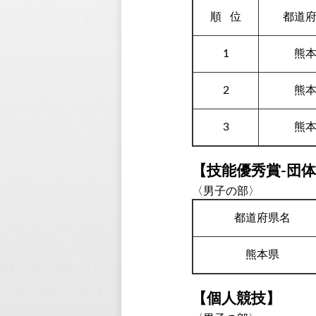
順
位
都道
1
熊
2
熊
3
熊
【技能優秀賞-団
〈男子の部〉
都道府県名
熊本県
【個人競技】