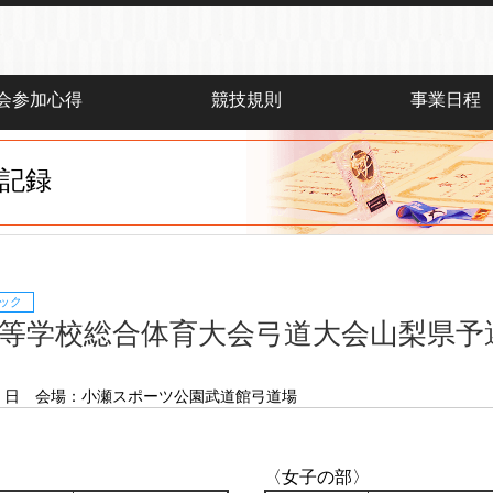
会参加心得
競技規則
事業日程
記録
ック
高等学校総合体育大会弓道大会山梨県予
 日
会場：小瀬スポーツ公園武道館弓道場
〈女子の部〉