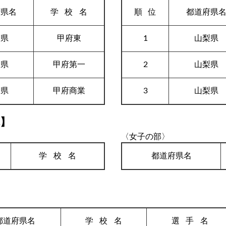
府県名
学校
名
順
位
都道府県
梨県
甲府東
1
山梨県
梨県
甲府第一
2
山梨県
梨県
甲府商業
3
山梨県
体】
〈女子の部〉
学校
名
都道府県名
都道府県名
学校
名
選手
名