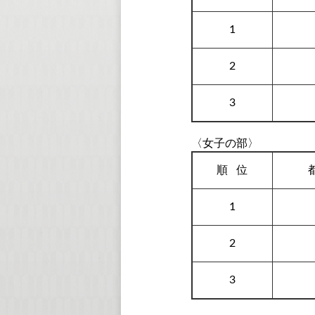
1
2
3
〈女子の部〉
順
位
1
2
3