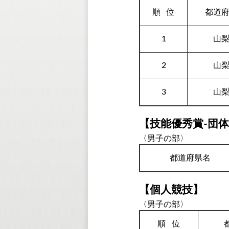
順
位
都道
1
山
2
山
3
山
【技能優秀賞-団
〈男子の部〉
都道府県名
【個人競技】
〈男子の部〉
順
位