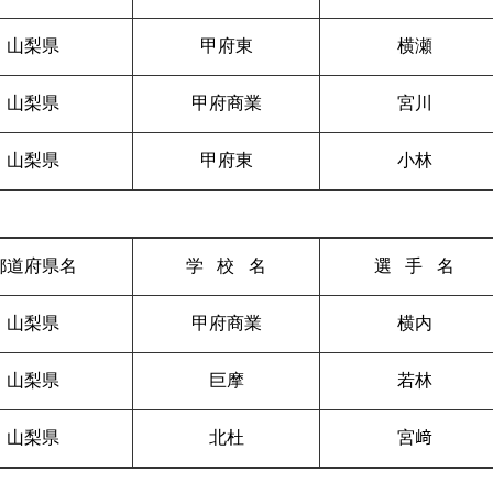
山梨県
甲府東
横瀬
山梨県
甲府商業
宮川
山梨県
甲府東
小林
都道府県名
学校
名
選手
名
山梨県
甲府商業
横内
山梨県
巨摩
若林
山梨県
北杜
宮﨑