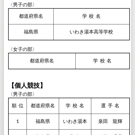
〈男子の部〉
都道府県名
学校
名
福島県
いわき湯本高等学校
〈女子の部〉
都道府県名
学校
名
【個人競技】
〈男子の部〉
順
位
都道府県名
学校
名
選手
名
1
福島県
いわき湯本
泉田 龍輝