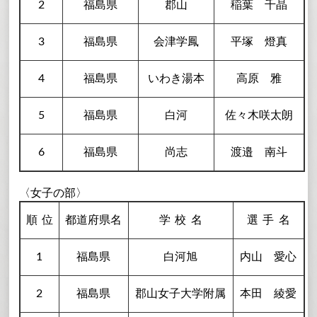
2
福島県
郡山
稲葉 千晶
3
福島県
会津学鳳
平塚 燈真
4
福島県
いわき湯本
高原 雅
5
福島県
白河
佐々木咲太朗
6
福島県
尚志
渡邉 南斗
〈女子の部〉
順
位
都道府県名
学校
名
選手
名
1
福島県
白河旭
内山 愛心
2
福島県
郡山女子大学附属
本田 綾愛