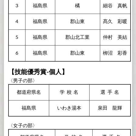
3
福島県
橘
細谷 真帆
4
福島県
郡山東
髙久 彩暖
5
福島県
郡山北工業
仲村 美結
6
福島県
郡山東
栁沼 彩香
【技能優秀賞-個人】
〈男子の部〉
都道府県名
学校
名
選手
名
福島県
いわき湯本
泉田 龍輝
〈女子の部〉