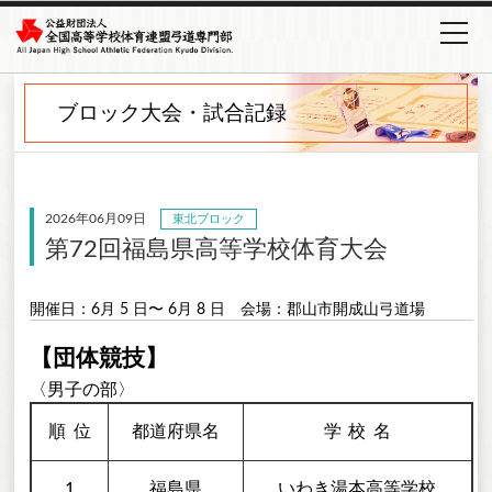
ブロック大会・試合記録
2026年06月09日
東北ブロック
第72回福島県高等学校体育大会
開催日：6月 5 日〜 6月 8 日
会場：郡山市開成山弓道場
【団体競技】
〈男子の部〉
順
位
都道府県名
学校
名
1
福島県
いわき湯本高等学校