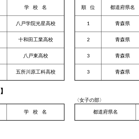
名
学校
名
順
位
都道府県名
八戸学院光星高校
1
青森県
十和田工業高校
2
青森県
八戸東高校
3
青森県
五所川原工科高校
3
青森県
体】
〈女子の部〉
学校
名
都道府県名