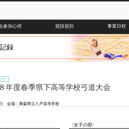
会参加心得
競技規則
事業日程
記録
ック
８年度春季県下高等学校弓道大会
 日
会場：青森県立八戸高等学校
〈女子の部〉