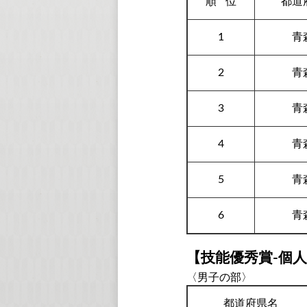
順
位
都道
1
青
2
青
3
青
4
青
5
青
6
青
【技能優秀賞-個
〈男子の部〉
都道府県名