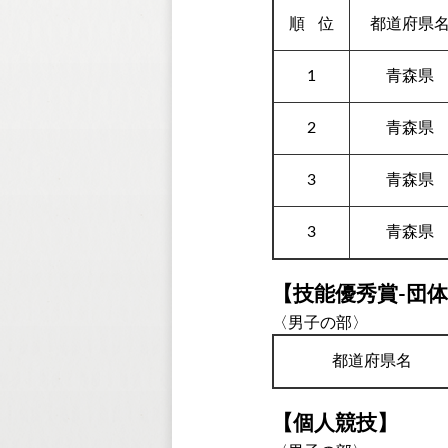
順
位
都道府県
1
青森県
2
青森県
3
青森県
3
青森県
【技能優秀賞-団
〈男子の部〉
都道府県名
【個人競技】