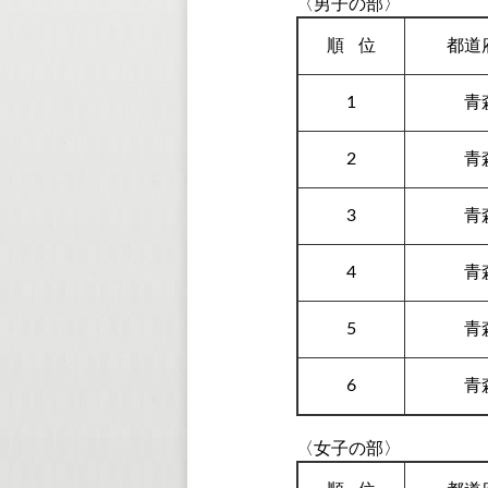
〈男子の部〉
順
位
都道
1
青
2
青
3
青
4
青
5
青
6
青
〈女子の部〉