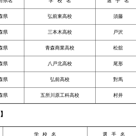
府県名
学校
名
選手
名
森県
弘前東高校
須藤
森県
三本木高校
戸沢
森県
青森商業高校
松舘
森県
八戸北高校
尾形
森県
弘前高校
對馬
森県
五所川原工科高校
村井
人】
学校
名
選手
名