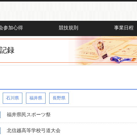
会参加心得
競技規則
事業日程
記録
石川県
福井県
長野県
福井県民スポーツ祭
北信越高等学校弓道大会