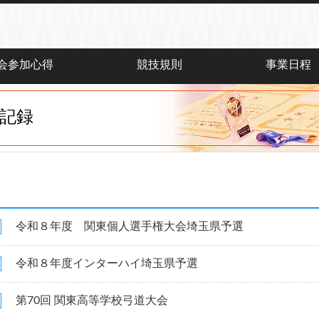
会参加心得
競技規則
事業日程
記録
令和８年度 関東個人選手権大会埼玉県予選
令和８年度インターハイ埼玉県予選
第70回 関東高等学校弓道大会